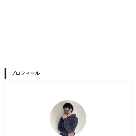
と解決策について解説した記事で
と悩むすべての人に向けて、リス
す。中国語が伸びないのには明確
ニングを鍛える勉強法を詳しく解
な「ワケ」が存在します。その理
説してみました。リスニングを鍛
由は何か、どうすれば中国語のス
えるためには原理原則を理解し、
ピーキング力やリスニング力を正
正しいステップで実践していくこ
しく伸ばせるのか、本記事を読ん
とが何よりも大切です。本記事さ
で今すぐ解決してください。
え読めばリスニングの勉強法でも
う悩みません。
プロフィール