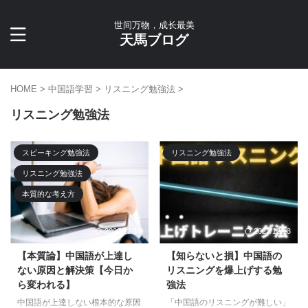
世间万物，成长最美
天馬ブログ
HOME
>
中国語学習
>
リスニング勉強法
>
リスニング勉強法
スピーキング勉強法
リスニング勉強法
リスニング勉強法
本質的な考え方
2023/12/13
2023/12/13
【本質論】中国語が上達し
【知らないと損】中国語の
ない原因と解決策【今日か
リスニングを爆上げする勉
ら変われる】
強法
中国語が上達しない根本的な原因
「中国語のリスニングが難しい」