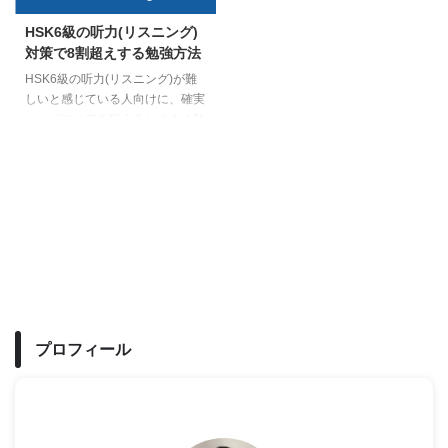
HSK6級の听力(リスニング)
対策で8割超えする勉強方法
HSK6級の听力(リスニング)が難
しいと感じている人向けに、確実
にハイスコアを狙えるおすすめ勉
強方法を解説しました。听力(リ
スニング)を鍛えるために重要と
なるカギは「精読」と3つの+αト
レーニングです。本記事を読め
ば、安定して8割得点することも
可能ですよ。
プロフィール