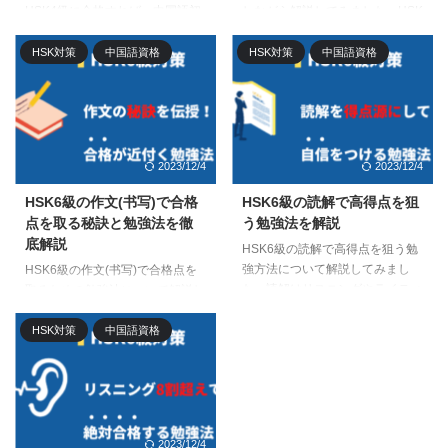
HSK4級に合格すれば、中国語初
しながら解説してみました。HSK
心者は卒業したといえるレベルで
は5級から突然難しくなるため、
す。中級レベルになると表現の幅
あきらめてしまう人も少なくあり
HSK対策
中国語資格
HSK対策
中国語資格
も広がり、色々と可能性が広がっ
ません。モチベーションを維持し
てきます。中国語を勉強したから
つつ、確実に合格につなげる勉強
には、絶対に4級は取りたい所で
法を取り入れていきましょう。
す。
2023/12/4
2023/12/4
HSK6級の作文(书写)で合格
HSK6級の読解で高得点を狙
点を取る秘訣と勉強法を徹
う勉強法を解説
底解説
HSK6級の読解で高得点を狙う勉
強方法について解説してみまし
HSK6級の作文(书写)で合格点を
た。読解はリスニングやライティ
取るための勉強法について解説し
ングに比べて「得点源」としやす
てみました。リスニングや読解に
いパートです。そのためにも、本
比べて、作文は得点が伸びにくい
HSK対策
中国語資格
記事で紹介している3ステップ勉
という特徴があります。それでも
強法やテクニックを取り入れて、
確実に6割以上をマークするため
高得点で自信をつけてみてくださ
の勉強法を実践すれば、作文のせ
い。
いで不合格になることもなくなり
ますよ。
2023/12/4