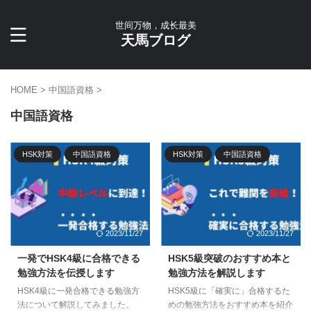
世间万物，成长最美
天馬ブログ
HOME
>
中国語資格
>
中国語資格
HSK対策
中国語資格
HSK対策
中国語資格
2023/11/27
2023/11/27
一発でHSK4級に合格できる
HSK5級突破のおすすめ本と
勉強方法を伝授します
勉強方法を解説します
HSK4級に一発合格できる勉強方
HSK5級に「確実に」合格するた
法について解説してみました。
めの勉強方法をおすすめ本を紹介