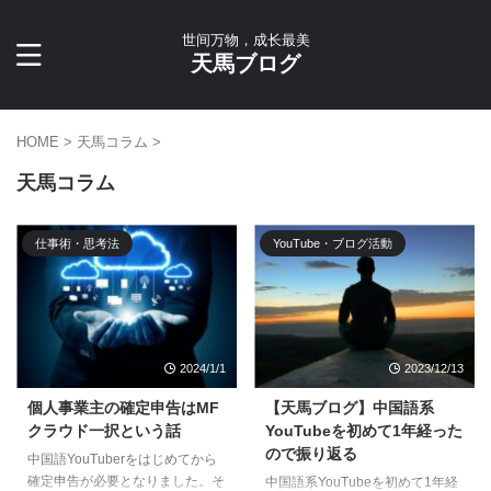
世间万物，成长最美
天馬ブログ
HOME
>
天馬コラム
>
天馬コラム
仕事術・思考法
YouTube・ブログ活動
2024/1/1
2023/12/13
個人事業主の確定申告はMF
【天馬ブログ】中国語系
クラウド一択という話
YouTubeを初めて1年経った
ので振り返る
中国語YouTuberをはじめてから
確定申告が必要となりました。そ
中国語系YouTubeを初めて1年経