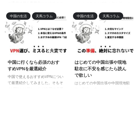
の過程で個人事業主におすすめの
ったので自分の活動を振り返って
会計ソフトを理由とあわせて備忘
みました。中国語YouTubeを始め
としてまとめた記事です。確定申
て良かったことやデメリットな
中国の生活
天馬コラム
中国の生活
天馬コラム
告するのに安心して使えるおすす
ど、普段自分のことはあまり話さ
めを知りたい人は参考にしてみて
ない天馬ですが、ちょっと色々書
ください。元会計士はMFクラウ
いてみました。2024年もよろし
ドを選びました。
くお願いします。
2023/11/27
2024/10/2
中国に行くなら必須のおす
はじめての中国出張や現地
すめVPNを厳選紹介
駐在に不安を感じたら読ん
で欲しい
中国で使えるおすすめVPNについ
て厳選紹介してみました。そもそ
はじめての中国出張や中国現地駐
もVPNとは何か、なぜ中国で必要
在に不安を感じていませんか？実
なのかについてもわかりやすく解
際に中国上海で三年以上総経理を
説しています。中国旅行や出張、
つとめた僕の経験をもとに、事前
現地駐在でも必須となるVPN、ス
に準備しておくべきことをまとめ
トレスをなくすためにも本当に使
ました。simフリースマホや海外
えるものを選んでみてください。
VPN、使える中国語にも触れてい
るので、これさえ読めば安心です
よ。