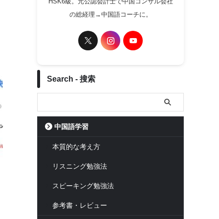
HSK6級。元公認会計士で中国コンサル会社
の総経理→中国語コーチに。
Search - 搜索
中国語学習
本質的な考え方
リスニング勉強法
スピーキング勉強法
参考書・レビュー