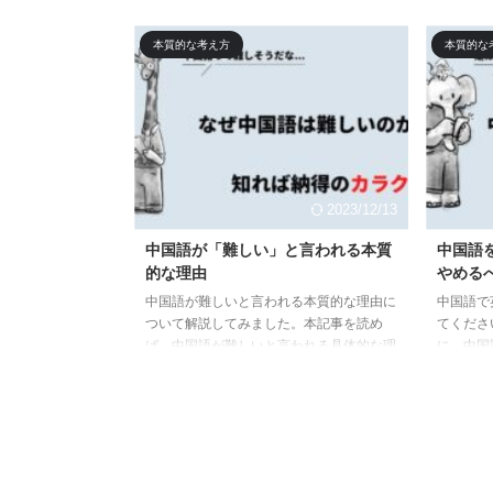
る、映画やドラマが見れるようになるのも
中国語学
メリットですが、実はそれ以上に深く、モ
体的な勉
本質的な考え方
本質的な
チベーションを左右する大きなメリットが
つなげる
あるのです。
成功のコ
2023/12/13
中国語が「難しい」と言われる本質
中国語
的な理由
やめる
中国語が難しいと言われる本質的な理由に
中国語で
ついて解説してみました。本記事を読め
てくださ
ば、中国語が難しいと言われる具体的な理
に、中国
由、そして難しさと引きかえに得られる中
理由につ
国語学習の大きなメリットを知ることがで
した。間
きます。中国語は難しくて、最高に楽しい
るだけで
言語です。