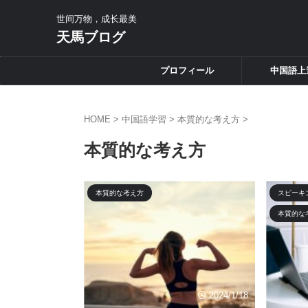
世间万物，成长最美
天馬ブログ
プロフィール
中国語上
HOME
>
中国語学習
>
本質的な考え方
>
本質的な考え方
本質的な考え方
スピーキ
本質的な
2024/1/18