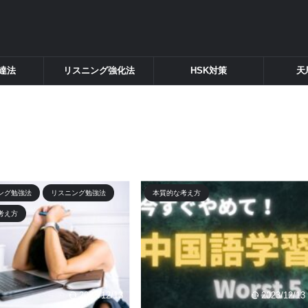
達法
リスニング強化法
HSK対策
天
ング勉強法
リスニング勉強法
本質的な考え方
考え方
2023/12/13
2023/12/13