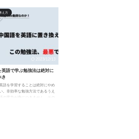
習で日々意識すべきマインドや具
から中国語を学ぼうと考えている人や初学
強法がわかるので、大幅な成長に
者の人にとっては、本記事で紹介している
考え方
ことが可能になります。本記事で
「習慣作り」が何よりも大切になります
ンパスを手に入れてください。
よ。
2023/12/13
を英語で学ぶ勉強法は絶対に
べき
英語を学習することは絶対にやめ
い。非効率な勉強方法であるうえ
語の実力が身につきません。その
いて本記事で詳しく解説してみま
違った勉強法は自分の首を苦しめ
す。今すぐやめましょう。