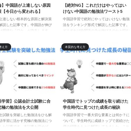
論】中国語が上達しない原因
【絶対NG】これだけはやってはい
策【今日から変われる】
けない中国語の勉強法ワースト5
上達しない根本的な原因と解決策
中国語学習で絶対にやってはいけない勉強
解説した記事です。中国語が伸び
法をランキング形式で解説した記事です。
は明確な「ワケ」が存在します。
どうすれば中国語の力が伸びるのかと悩む
は何か、どうすれば中国語のスピ
人は多いですが、まずは本記事で紹介して
力やリスニング力を正しく伸ばせ
いるNG勉強法を実践しないことが何より
考え方
本質的な考え方
本記事を読んで今すぐ解決してく
も大切となります。少しでも効率的に学び
たい人は必見です。
2023/12/13
2023/12/13
語学習】公認会計士試験に合
中国語でトップの成績を取り続けた
究極の勉強法を大公開
学生時代に見つけた成長の秘訣
士試験を突破した勉強法をひも解
中国語学習で一番大切な要素とは何か？に
語学習に活かす究極の勉強法につ
ついて、学生時代に成績トップで居続けた
した記事です。本記事を読めば、
僕の経験をもとに解説してみました。これ