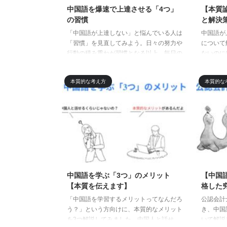
中国語を爆速で上達させる「4つ」
【本質
の習慣
と解決
「中国語が上達しない」と悩んでいる人は
中国語が
「習慣」を見直してみよう。日々の努力や
について
行動の積み重ねが習慣となる以上、毎日の
ないのに
学習習慣がないと、中国語はまったく上達
その理由
しません。現状を打破したい本気の人は、
ーキング
本質的な考え方
本質的な
成功者から4つの習慣を盗みましょう。
るのか、
ださい。
2023/12/13
中国語を学ぶ「3つ」のメリット
【中国
【本質を伝えます】
格した
「中国語を学習するメリットってなんだろ
公認会計
う？」という方向けに、本質的なメリット
き、中国
を3つ解説してみました。中国人と話せ
いて解説