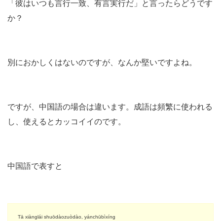
「彼はいつも言行一致、有言実行だ」と言ったらどうです
か？
別におかしくはないのですが、なんか堅いですよね。
ですが、中国語の場合は違います。成語は頻繁に使われる
し、使えるとカッコイイのです。
中国語で表すと
Tā xiànglái shuōdàozuòdào, yánchūbìxíng