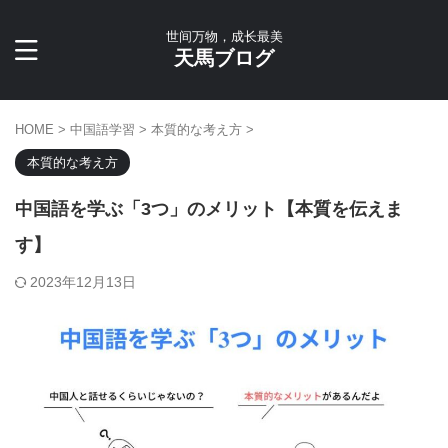
世间万物，成长最美
天馬ブログ
HOME
>
中国語学習
>
本質的な考え方
>
本質的な考え方
中国語を学ぶ「3つ」のメリット【本質を伝えま
す】
2023年12月13日