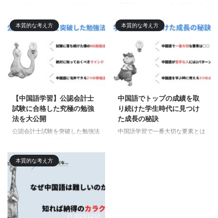
本質的なメリットを3つ解説して
ない勉強法をランキング形式で解
みました。中国人と話せる、映画
説した記事です。どうすれば中国
やドラマが見れるようになるのも
語の力が伸びるのかと悩む人は多
本質的な考え方
本質的な考え方
メリットですが、実はそれ以上に
いですが、まずは本記事で紹介し
深く、モチベーションを左右する
ているNG勉強法を実践しないこ
大きなメリットがあるのです。
とが何よりも大切となります。少
しでも効率的に学びたい人は必見
です。
2023/12/13
2023/12/13
【中国語学習】公認会計士
中国語でトップの成績を取
試験に合格した究極の勉強
り続けた学生時代に見つけ
法を大公開
た成長の秘訣
公認会計士試験を突破した勉強法
中国語学習で一番大切な要素とは
をひも解き、中国語学習に活かす
何か？について、学生時代に成績
究極の勉強法について解説した記
トップで居続けた僕の経験をもと
事です。本記事を読めば、中国語
に解説してみました。これから中
本質的な考え方
学習で日々意識すべきマインドや
国語を学ぼうと考えている人や初
具体的な勉強法がわかるので、大
学者の人にとっては、本記事で紹
幅な成長につなげることが可能に
介している「習慣作り」が何より
なります。本記事で成功のコンパ
も大切になりますよ。
スを手に入れてください。
2023/12/13