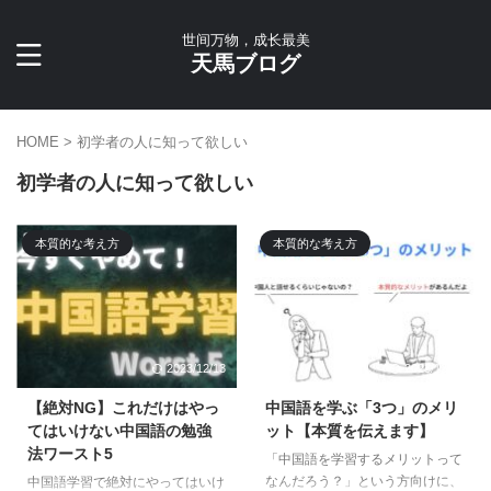
世间万物，成长最美
天馬ブログ
HOME
>
初学者の人に知って欲しい
初学者の人に知って欲しい
本質的な考え方
本質的な考え方
2023/12/13
2023/12/13
【絶対NG】これだけはやっ
中国語を学ぶ「3つ」のメリ
てはいけない中国語の勉強
ット【本質を伝えます】
法ワースト5
「中国語を学習するメリットって
なんだろう？」という方向けに、
中国語学習で絶対にやってはいけ