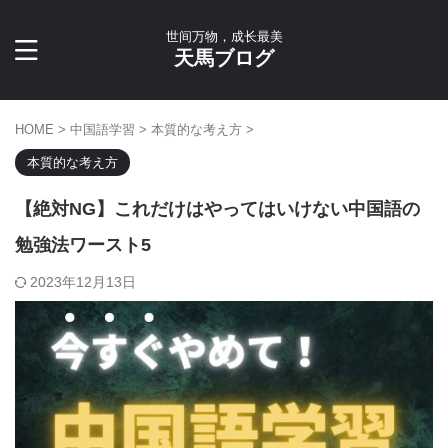
世间万物，成长最美
天馬ブログ
HOME
>
中国語学習
>
本質的な考え方
>
本質的な考え方
【絶対NG】これだけはやってはいけない中国語の
勉強法ワースト5
2023年12月13日