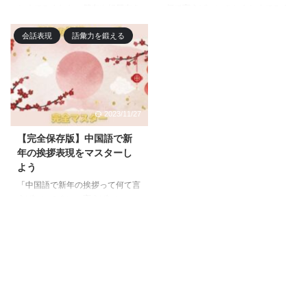
とめてみました。朋友や好朋友を
何て言えばいいのかまとめてみま
使えるようになったら、发小・知
した。クリスマスイブとクリスマ
己・死党・闺蜜・红颜知己・蓝颜
スでは使われる単語が違うので、
会話表現
語彙力を鍛える
知己といったような言葉も使い分
しっかり使い分けられるようにイ
けられるようにしてみましょう。
ンプットしておきましょう。よく
本記事を読めば、意味や使い方の
使われる快乐についてもあわせて
違いをマスターできます。
解説しています。
2023/11/27
【完全保存版】中国語で新
年の挨拶表現をマスターし
よう
「中国語で新年の挨拶って何て言
えばいいの？いつ言えばいい
の？」と悩んでいる人向けに、旧
暦の春節や新暦で使える合計21
個の挨拶表現をまとめてみまし
た。本記事を読めば、もう新年の
挨拶で困ることはなくなります。
フレーズを覚えて相手との距離を
縮めましょう！