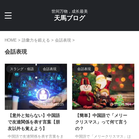
世间万物，成长最美
天馬ブログ
HOME
>
語彙力を鍛える
>
会話表現
>
会話表現
スラング・俗語
会話表現
会話表現
2023/12/25
2023/12/24
【意外と知らない】中国語
【簡単】中国語で「メリー
で友達関係を表す言葉【朋
クリスマス」って何て言う
友以外も覚えよう】
の？
中国語で友達関係を表す言葉をま
中国語で「メリークリスマス」は