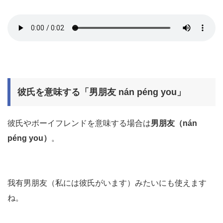
彼氏を意味する「男朋友
nán péng you
」
彼氏やボーイフレンドを意味する場合は
男朋友（nán
péng you）
。
我有男朋友（私には彼氏がいます）みたいにも使えます
ね。