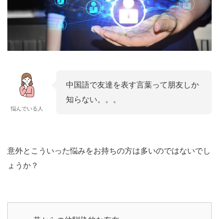
中国語で友達を表す言葉って朋友しか
知らない。。。
悩んでいる人
意外とこういった悩みをお持ちの方は多いのではないでし
ょうか？