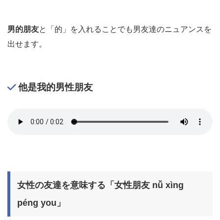
男的朋友
と「的」を入れることでも男友達のニュアンスを
出せます。
他是我的男性朋友
女性の友達を意味する「女性朋友
nǚ xìng
péng you
」