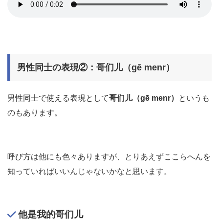
男性同士の表現②：哥们儿（
gē menr
）
男性同士で使える表現として
哥们儿（gē menr）
というも
のもあります。
呼び方は他にも色々ありますが、とりあえずここらへんを
知っていればいいんじゃないかなと思います。
他是我的哥们儿