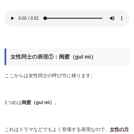
女性同士の表現①：闺蜜（
guī
mì
）
ここからは女性同士の呼び方に移ります。
1つめは
闺蜜（guī mì）
。
これはドラマなどでもよく登場する表現なので、
女性の方