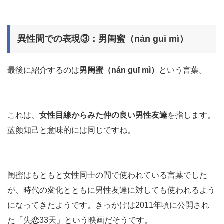
異性間での表現③：男闺蜜（
nán
guī
mì
）
最後に紹介するのは
男闺蜜（nán guī mì）
という言葉。
これは、
女性目線からみた仲の良い男性友達
を指します。
蓝颜知己と意味的には同じですね。
闺蜜はもともと女性同士の間で使われている言葉でした
が、時代の変化とともに男性友達に対しても使われるよう
になってきたようです。きっかけは2011年頃に公開され
た「失恋33天」という映画だそうです。