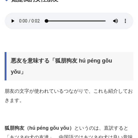
悪友を意味する「狐朋狗友
hú péng gǒu
yǒu
」
朋友の文字が使われているつながりで、これも紹介してお
きます。
狐朋狗友（hú péng gǒu yǒu）
というのは、直訳すると
「キツネや犬の友達」。中国語ではキツネや犬は良い意味