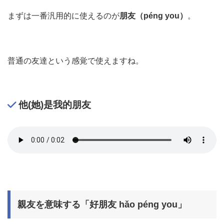
まずは一番汎用的に使えるのが
朋友（péng you）
。
普通の友達という感覚で使えますね。
他(她)是我的朋友
親友を意味する「好朋友
hǎ
o
péng you
」