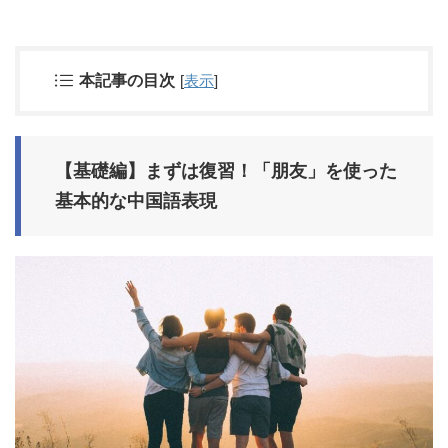
本記事の目次
[
表示
]
【基礎編】まずは復習！「朋友」を使った
基本的な中国語表現