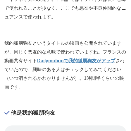
で使われることが少なく、ここでも悪友や不良仲間的なニ
ュアンスで使われます。
我的狐朋狗友というタイトルの映画も公開されています
が、同じく悪友的な意味で使われていますね。フランスの
動画共有サイト
Dailymotionで我的狐朋狗友がアップ
され
ていたので、興味のある人はチェックしてみてください
（いつ消されるかわかりませんが）。1時間半くらいの映
画です。
他是我的狐朋狗友