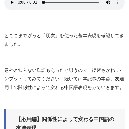
とここまでざっと「朋友」を使った基本表現を確認してき
ました。
意外と知らない単語もあったと思うので、復習もかねてイ
ンプットしてみてください。続いては本記事の本命、友達
同士の関係性によって変わる中国語表現をみていきます。
【応用編】関係性によって変わる中国語の
友達表現