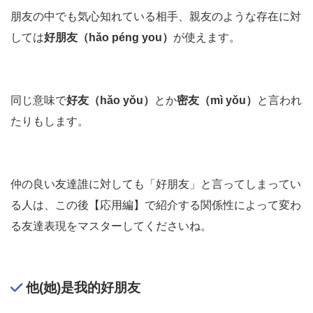
朋友の中でも気心知れている相手、親友のような存在に対
しては
好朋友（hǎo péng you）
が使えます。
同じ意味で
好友（hǎo
yǒu
）
とか
密友（mì yǒu）
と言われ
たりもします。
仲の良い友達誰に対しても「好朋友」と言ってしまってい
る人は、この後【応用編】で紹介する関係性によって変わ
る友達表現をマスターしてくださいね。
他(她)是我的好朋友