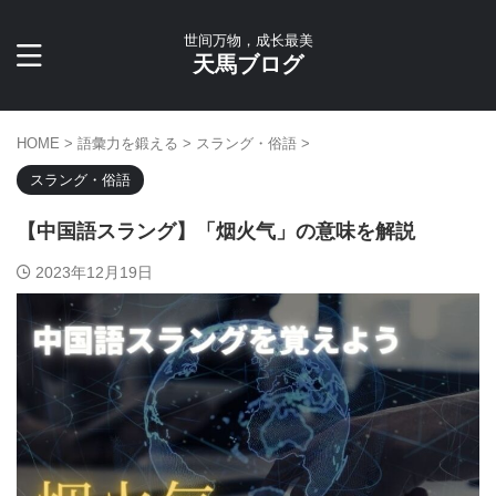
世间万物，成长最美
天馬ブログ
HOME
>
語彙力を鍛える
>
スラング・俗語
>
スラング・俗語
【中国語スラング】「烟火气」の意味を解説
2023年12月19日