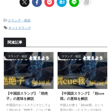
-
スラング・俗語
-
ネットスラング
関連記事
スラング・俗語
スラング・俗語
2023/12/20
2024/1/2
【中国語スラング】「绝绝
【中国語スラング】「别cue
子」の意味を解説
我」の意味を解説
中国語のネットスラングとしてよ
中国人が使う「别cue我」という
く使われる「绝绝子」について解
英語が混じったスラングの紹介。