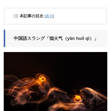
本記事の目次
[
表示
]
中国語スラング「烟火气（yān huǒ qì）」