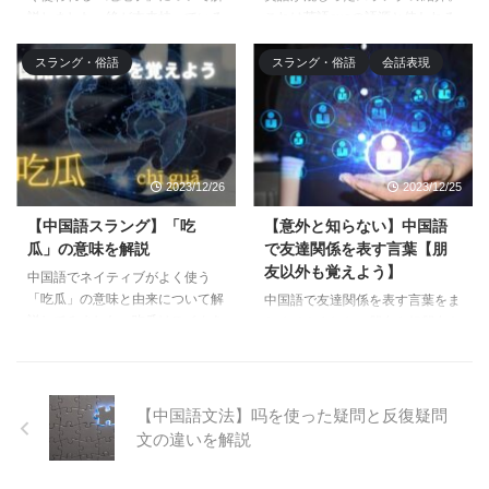
説しました。绝が本来持っている
これは英語cueの語源と使われる
意味を知っていると「绝绝子」や
シーンをイメージすることで、私
「绝了」といった言葉も瞬時に理
に構わないで的なニュアンスを示
スラング・俗語
スラング・俗語
会話表現
解できるようになりますよ。例文
すことがわかるようになります。
とあわせてインプットしてみまし
困ったときにも使えるスラングな
ょう！
ので覚えてみましょう。
2023/12/26
2023/12/25
【中国語スラング】「吃
【意外と知らない】中国語
瓜」の意味を解説
で友達関係を表す言葉【朋
友以外も覚えよう】
中国語でネイティブがよく使う
「吃瓜」の意味と由来について解
中国語で友達関係を表す言葉をま
説してみました。吃瓜はスイカを
とめてみました。朋友や好朋友を
食べるではなく、中国人のヒマワ
使えるようになったら、发小・知
リの種を食べる習慣や様子から転
己・死党・闺蜜・红颜知己・蓝颜
じた意味があるのです。本記事さ
知己といったような言葉も使い分
え読めば、吃瓜の意味が記憶に定
けられるようにしてみましょう。
【中国語文法】吗を使った疑問と反復疑問
着します。例文とあわせてチェッ
本記事を読めば、意味や使い方の
文の違いを解説
クしましょう。
違いをマスターできます。