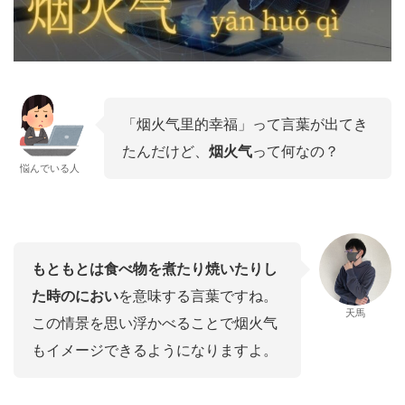
「烟火气里的幸福」って言葉が出てき
たんだけど、
烟火气
って何なの？
悩んでいる人
もともとは食べ物を煮たり焼いたりし
た時のにおい
を意味する言葉ですね。
天馬
この情景を思い浮かべることで烟火气
もイメージできるようになりますよ。