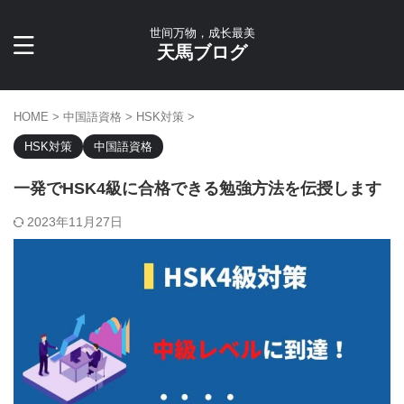
世间万物，成长最美
天馬ブログ
HOME
>
中国語資格
>
HSK対策
>
HSK対策
中国語資格
一発でHSK4級に合格できる勉強方法を伝授します
2023年11月27日