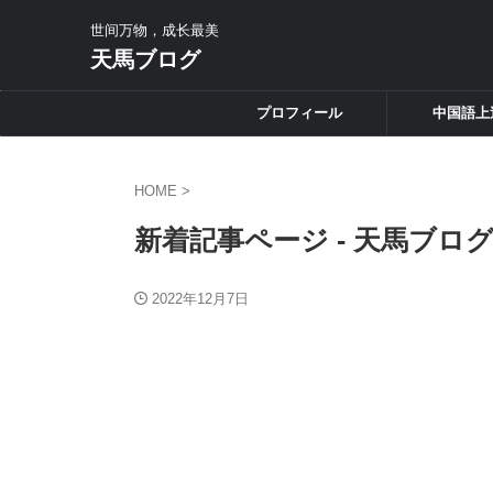
世间万物，成长最美
天馬ブログ
プロフィール
中国語上
HOME
>
新着記事ページ - 天馬ブロ
2022年12月7日