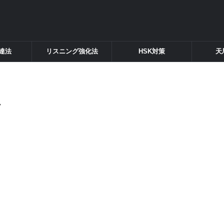
達法
リスニング強化法
HSK対策
天
グ