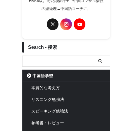
HSK6級。元公認会計士で中国コンサル会社
の総経理→中国語コーチに。
Search - 搜索
中国語学習
本質的な考え方
リスニング勉強法
スピーキング勉強法
参考書・レビュー