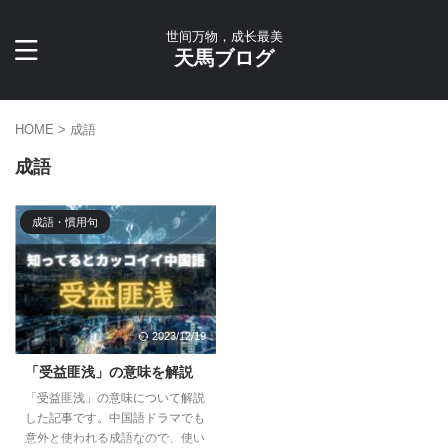
世间万物，成长最美
天馬ブログ
HOME
>
成語
成語
成語・慣用句
2023/12/19
「受益匪浅」の意味を解説
「受益匪浅」の意味について解説
した記事です。中国語ドラマでも
意外と使われる成語なので、使い