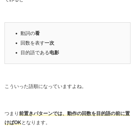
動詞の
看
回数を表す
一次
目的語である
电影
こういった語順になっていますよね。
つまり
前置きパターンでは、動作の回数を目的語の前に置
けばOK
となります。