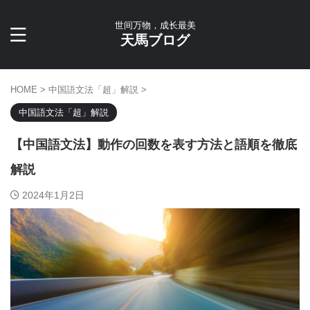
世间万物，成长最美
天馬ブログ
HOME
>
中国語文法「超」解説
>
中国語文法「超」解説
【中国語文法】動作の回数を表す方法と語順を徹底
解説
2024年1月2日