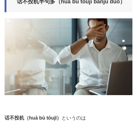
话不投机半句多（huà bù tóujī bànjù duō）
话不投机（huà bù tóujī）
というのは