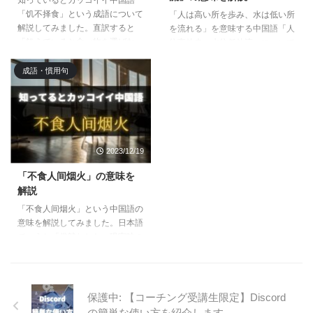
「饥不择食」という成語について
「人は高い所を歩み、水は低い所
解説してみました。直訳すると
を流れる」を意味する中国語「人
「飢えていると食べ物を選ばな
往高处走，水往低处流」について
い」となり、そこから転じて「緊
解説してみました。この言葉は、
迫・切迫した場面では物事を選ん
頑張っている人や頑張ってほし人
成語・慣用句
でいられない」と背に腹は代えら
に叱咤激励する言葉としても使え
れない的なニュアンスになりま
るので、ぜひ覚えておきたい言葉
す。
といえますね。
2023/12/19
「不食人间烟火」の意味を
解説
「不食人间烟火」という中国語の
意味を解説してみました。日本語
でいうと「俗離れした、現実味の
ない、リアリティのない」といっ
た訳が違くなりますが、ニュアン
スをつかんでインプットしてみて
ください。例文とあわせて理解す
保護中: 【コーチング受講生限定】Discord
ることで知識が広がりますよ。
の簡単な使い方を紹介します