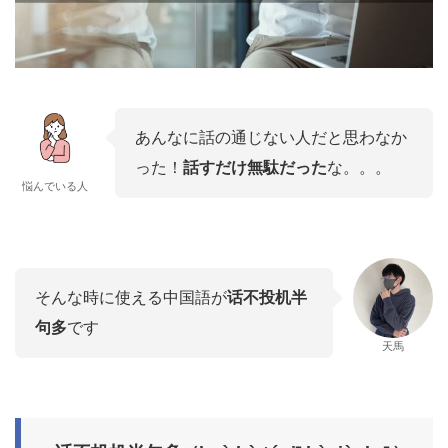
あんなに話の通じない人だと思わなか
った！
話すだけ無駄だった
な。。。
悩んでいる人
そんな時に使える中国語が
话不投机半
句多
です
天馬