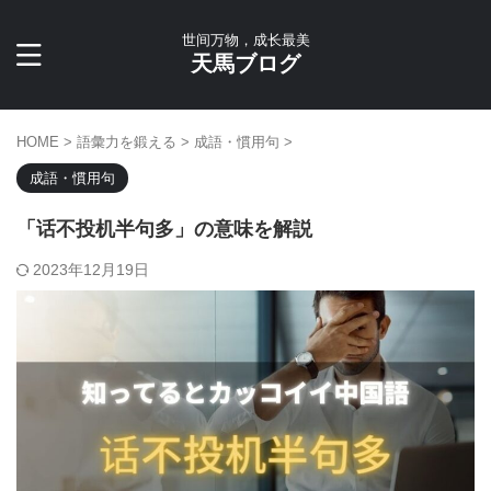
世间万物，成长最美
天馬ブログ
HOME
>
語彙力を鍛える
>
成語・慣用句
>
成語・慣用句
「话不投机半句多」の意味を解説
2023年12月19日