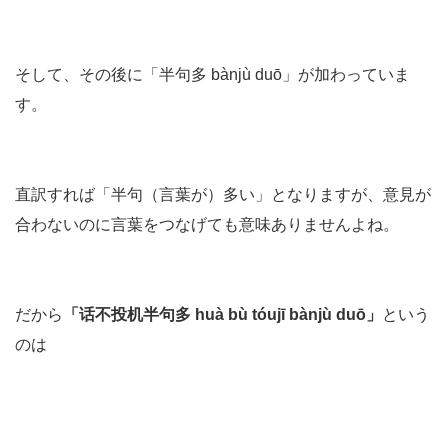
そして、その後に「半句多 bànjù duō」が加わっていま
す。
直訳すれば「半句（言葉が）多い」となりますが、意見が
合わないのに言葉をつなげても意味ありませんよね。
だから
「话不投机半句多 huà bù tóujī bànjù duō」
という
のは