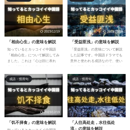
2023/12/19
2023/12/19
「相由心生」の意味を解説
「受益匪浅」の意味を解説
知っているとカッコイイ中国語
「受益匪浅」の意味について解説
「相由心生」について解説してみ
した記事です。中国語ドラマでも
ました。これは「心は顔に表れ
意外と使われる成語なので、使い
る」「相は心から生まれる」とい
方を例文と合わせて覚えておくと
った意味を持つ中国語で、物事に
便利ですね。役に立った時や収穫
対する理解や感じ方もその人の心
を得た時などに使って見てくださ
成語・慣用句
成語・慣用句
次第といった意味を持つ深い言葉
い。
です。ぜひ覚えてみてください。
2023/12/19
2023/12/19
「饥不择食」の意味を解説
「人往高处走，水往低处
流」の意味を解説
知っているとカッコイイ中国語