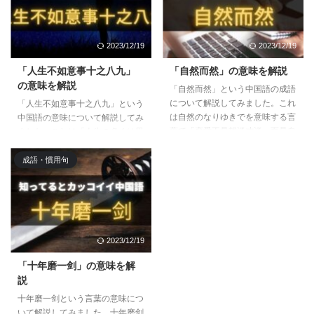
2023/12/19
2023/12/19
「人生不如意事十之八九」
「自然而然」の意味を解説
の意味を解説
「自然而然」という中国語の成語
について解説してみました。これ
「人生不如意事十之八九」という
は自然のなりゆきでを意味する言
中国語の意味について解説してみ
葉で「恋爱不是想谈才谈，而是自
ました。これは「人生の多くは思
然而然发生的」みたいに使われた
い通りにいかない、うまくいかな
りします。難しくないので、ぜひ
い」ことを意味する慣用句で、人
成語・慣用句
本記事でポイントをおさえてマス
生をポジティブに生き抜くために
ターしましょう。
も知っておきたい言葉となりま
す。
2023/12/19
「十年磨一剑」の意味を解
説
十年磨一剑という言葉の意味につ
いて解説してみました。十年磨剑