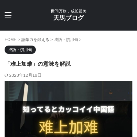
世间万物，成长最美
天馬ブログ
HOME
>
語彙力を鍛える
>
成語・慣用句
>
成語・慣用句
「难上加难」の意味を解説
2023年12月19日