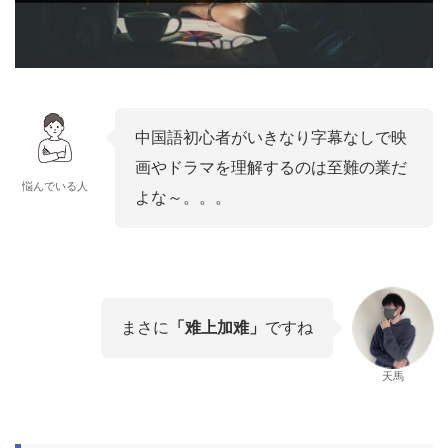
中国語初心者がいきなり字幕なしで映
画やドラマを理解するのは至難の業だ
悩んでいる人
よな～。。。
まさに
「难上加难」
ですね
天馬