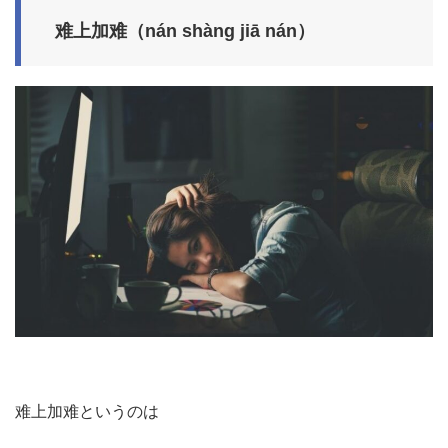
难上加难（nán shàng jiā nán）
难上加难というのは