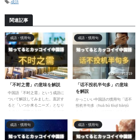
-
成語
関連記事
成語・慣用句
成語・慣用句
2023/12/19
2023/12/19
「不时之需」の意味を解説
「话不投机半句多」の意味
を解説
中国語「不时之需」という成語に
ついて解説してみました。直訳す
かっこいい中国語の慣用句「话不
ると「いつか来るニーズ」となり
投机半句多（huà bù tóujī bànjù
ますが、実際の会話シーンなどで
duō）」について解説してみまし
は「以备不时之需」として、もし
た。意味やどういったシーンで使
もの時や必要な時に備えると表現
えるか知りたい方はチェックして
成語・慣用句
成語・慣用句
することが多いです。便利なので
みてください。
覚えておきましょう！