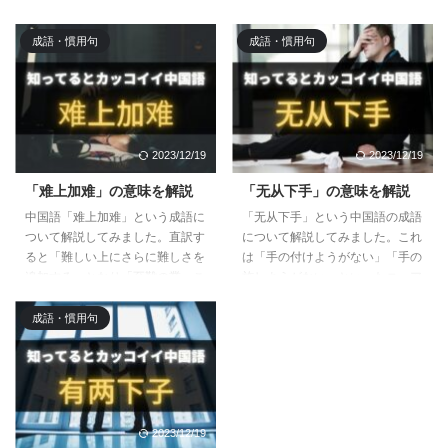
ました。相手が突拍子もないこと
る中国語です。当たり前のように
や計画性のない言動を見せた時に
使えるようにしておくと、かなり
この言葉を使ってみましょう。
成語・慣用句
成語・慣用句
使えるのでぜひ覚えてみてくださ
い。
2023/12/19
2023/12/19
「难上加难」の意味を解説
「无从下手」の意味を解説
中国語「难上加难」という成語に
「无从下手」という中国語の成語
ついて解説してみました。直訳す
について解説してみました。これ
ると「難しい上にさらに難しさを
は「手の付けようがない」「手の
追加する」となり「至難の業、こ
施しようがない」といったニュア
の上なく難しい」といった意味を
ンスを持つ成語で、面倒事や大変
表します。よく使う成語であり簡
な場面に遭遇した際に使える中国
成語・慣用句
単な中国語で構成されているの
語です。
で、ぜひ使ってみてください！
2023/12/19