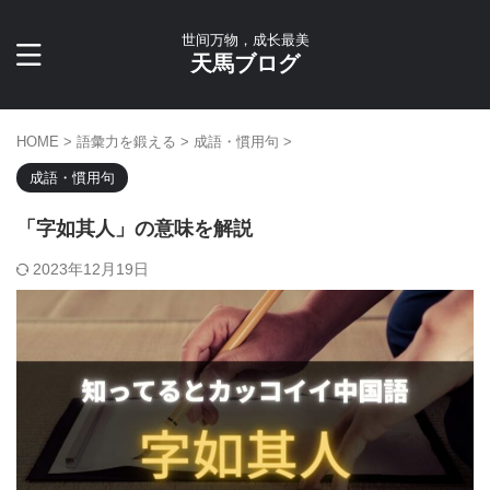
世间万物，成长最美
天馬ブログ
HOME
>
語彙力を鍛える
>
成語・慣用句
>
成語・慣用句
「字如其人」の意味を解説
2023年12月19日