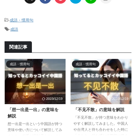
-
成語・慣用句
-
成語
関連記事
成語・慣用句
成語・慣用句
2023/12/19
2023/12/19
「想一出是一出」の意味を
「不见不散」の意味を解説
解説
「不见不散」が持つ意味をわかり
やすく解説してみました。中国人
想一出是一出という中国語が持つ
や台湾人と待ち合わせをした時に
意味や使い方について解説してみ
「またね」的な感じで気軽に使え