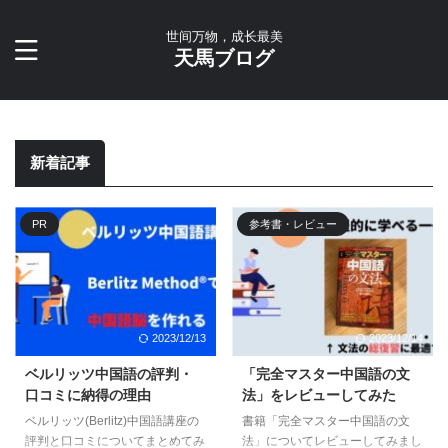
世间万物，成长最美
天馬ブログ
新着記事
PR
参考書・レビュー
2023/12/13
2023/12/14
ベルリッツ中国語の評判・
「完全マスター中国語の文
口コミに納得の理由
法」をレビューしてみた
ベルリッツ(Berlitz)中国語講座の
書籍「完全マスター中国語の文
評判と口コミについてまとめてみ
法」についてレビューしてみまし