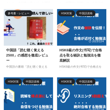
ました。本記事を読めば、中国語
た。網羅的に解説している文法本
教室選びで大切なポイント、ベル
が少ない中で、本書はわかりやす
リッツのメリットやデメリットな
く中国語文法の全体像を体系的か
参考書・レビュー
HSK対策
中国語資格
どがすべてわかります。中国語脳
つ構造的に学ぶことができます。
を手に入れることができるベルリ
資格対策にも使えるので、本書は
ッツは本気でおすすめですよ。
持っておいて損はないですよ。
2023/12/14
2023/12/4
中国語「読む聴く覚える
HSK6級の作文(书写)で合格
2500」の感想を徹底レビュ
点を取る秘訣と勉強法を徹
ー
底解説
中国語の書籍「読む聴く覚える
HSK6級の作文(书写)で合格点を
2500」について実際に使ってみ
取るための勉強法について解説し
た感想をレビューしてみました。
てみました。リスニングや読解に
本書はHSK6級レベルの人や、中
比べて、作文は得点が伸びにくい
HSK対策
中国語資格
HSK対策
中国語資格
上級者の人にこそ使って欲しいお
という特徴があります。それでも
すすめの一冊。本書で学習するこ
確実に6割以上をマークするため
とで「中国語の総合力」を鍛えら
の勉強法を実践すれば、作文のせ
れるその理由を解説していきま
いで不合格になることもなくなり
す。
ますよ。
2023/12/4
2023/12/4