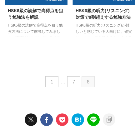
HSK6級の読解で高得点を狙
HSK6級の听力(リスニング)
う勉強法を解説
対策で8割超えする勉強方法
HSK6級の読解で高得点を狙う勉
HSK6級の听力(リスニング)が難
強方法について解説してみまし
しいと感じている人向けに、確実
た。読解はリスニングやライティ
にハイスコアを狙えるおすすめ勉
ングに比べて「得点源」としやす
強方法を解説しました。听力(リ
いパートです。そのためにも、本
スニング)を鍛えるために重要と
記事で紹介している3ステップ勉
なるカギは「精読」と3つの+αト
強法やテクニックを取り入れて、
レーニングです。本記事を読め
高得点で自信をつけてみてくださ
ば、安定して8割得点することも
い。
可能ですよ。
1
…
7
8